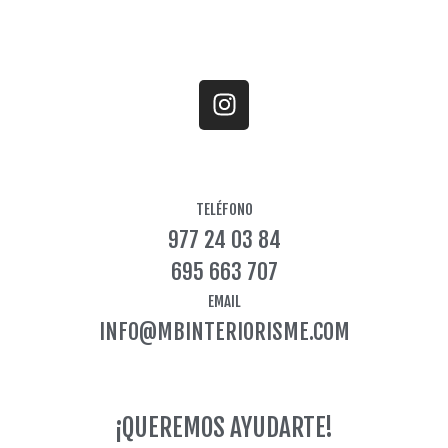
I
n
s
t
a
TELÉFONO
g
977 24 03 84
r
a
695 663 707
m
EMAIL
INFO@MBINTERIORISME.COM
¡QUEREMOS AYUDARTE!