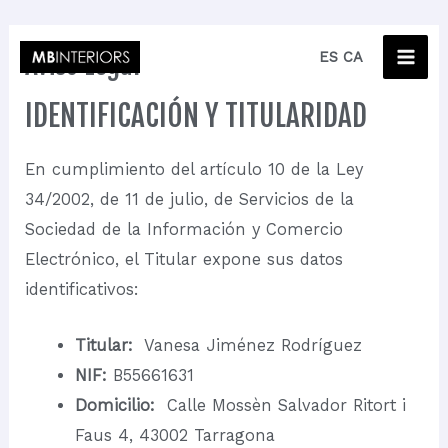
Ir
MA
Aviso Legal
ES
CA
al
ME
contenido
IDENTIFICACIÓN Y TITULARIDAD
En cumplimiento del artículo 10 de la Ley
34/2002, de 11 de julio, de Servicios de la
Sociedad de la Información y Comercio
Electrónico, el Titular expone sus datos
identificativos:
Titular:
Vanesa Jiménez Rodríguez
NIF:
B55661631
Domicilio:
Calle Mossèn Salvador Ritort i
Faus 4, 43002 Tarragona