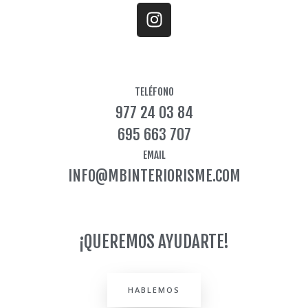
I
n
s
t
a
TELÉFONO
g
977 24 03 84
r
a
695 663 707
m
EMAIL
INFO@MBINTERIORISME.COM
¡QUEREMOS AYUDARTE!
HABLEMOS