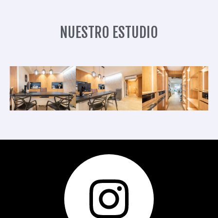
NUESTRO ESTUDIO
I
n