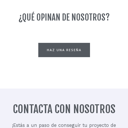
a
¿QUÉ OPINAN DE NOSOTROS?
g
r
HAZ UNA RESEÑA
a
m
CONTACTA CON NOSOTROS
¡Estás a un paso de conseguir tu proyecto de