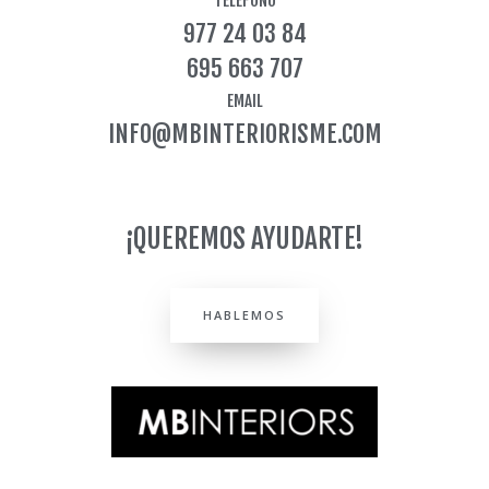
TELÉFONO
g
977 24 03 84
r
a
695 663 707
m
EMAIL
INFO@MBINTERIORISME.COM
¡QUEREMOS AYUDARTE!
HABLEMOS