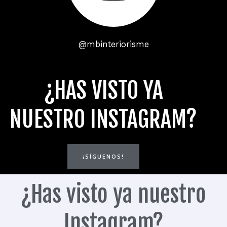
s
@mbinteriorisme
t
¿HAS VISTO YA
NUESTRO INSTAGRAM?
a
g
¡SÍGUENOS!
¿Has visto ya nuestro
r
Instagram?