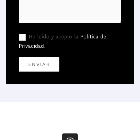
He leído y acepto la
Política de
Privacidad
.
I