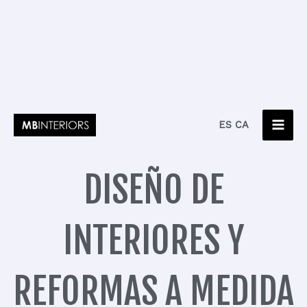
Ir
MA
ES
CA
al
ME
contenido
DISEÑO DE
INTERIORES Y
REFORMAS A MEDIDA