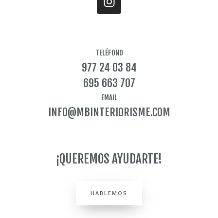
n
s
t
a
TELÉFONO
g
977 24 03 84
r
a
695 663 707
m
EMAIL
INFO@MBINTERIORISME.COM
¡QUEREMOS AYUDARTE!
HABLEMOS