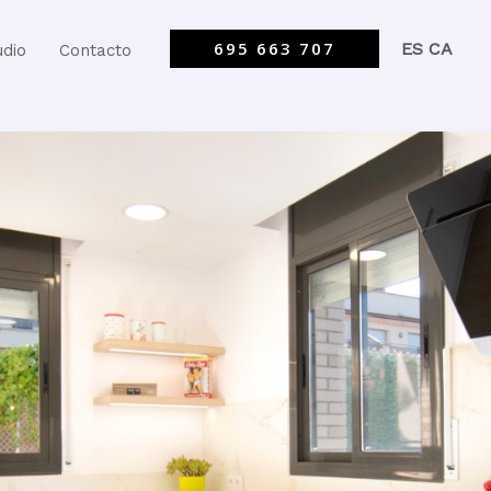
695 663 707
ES
CA
udio
Contacto